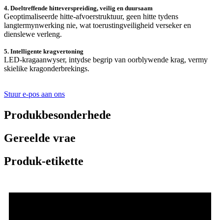
4. Doeltreffende hitteverspreiding, veilig en duursaam
Geoptimaliseerde hitte-afvoerstruktuur, geen hitte tydens
langtermynwerking nie, wat toerustingveiligheid verseker en
dienslewe verleng.
5. Intelligente kragvertoning
LED-kragaanwyser, intydse begrip van oorblywende krag, vermy
skielike kragonderbrekings.
Stuur e-pos aan ons
Produkbesonderhede
Gereelde vrae
Produk-etikette