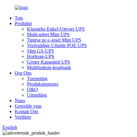
Tuis
Produkte
Klassieke Enkel-Uitvoer UPS
Multi-uitset Mini UPS
Tipiese pc-c-inset Mini UPS
Veelvuldige Uitsette POE UPS
Slim GS-UPS
Hoëkrag-UPS
Groter Kapasiteit UPS
Multifunksie-kragbank
Oor Ons
Toerusting
Produksieproses
O&O
Uitstalling
Nuus
Gereelde vrae
Kontak Ons
Verifieer
English