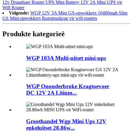
12v Draagbare Router UPS Mini Battery 12V 2A Mini UPS vir
Wifi Router
Volgende:
WGP 12V 3A Mini GS-opwekkers 10400mah Slim
GS Mini-opwekkers Rugsteunkrag vir wifi-routers
Produkte kategorieë
WGP 103A Multi-uitset mini-ups
WGP Ononderbroke Kragtoevoer
DC 12V 2A Litium...
Groothandel Wgp Mini Ups 12V
enkeluitset 28.86w...