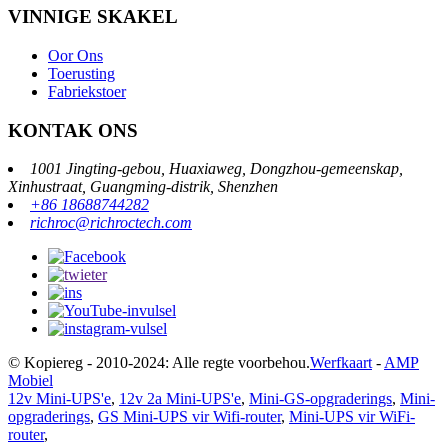
VINNIGE SKAKEL
Oor Ons
Toerusting
Fabriekstoer
KONTAK ONS
1001 Jingting-gebou, Huaxiaweg, Dongzhou-gemeenskap,
Xinhustraat, Guangming-distrik, Shenzhen
+86 18688744282
richroc@richroctech.com
© Kopiereg - 2010-2024: Alle regte voorbehou.
Werfkaart
-
AMP
Mobiel
12v Mini-UPS'e
,
12v 2a Mini-UPS'e
,
Mini-GS-opgraderings
,
Mini-
opgraderings
,
GS Mini-UPS vir Wifi-router
,
Mini-UPS vir WiFi-
router
,