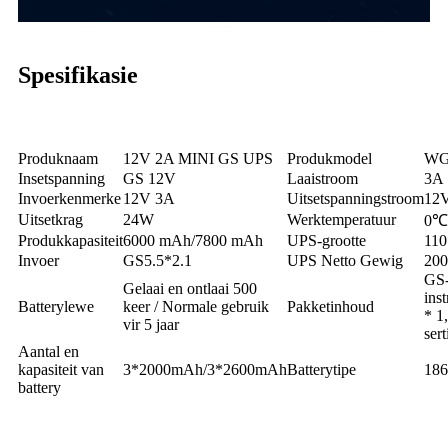
Spesifikasie
Produknaam
12V 2A MINI GS UPS
Produkmodel
WG
Insetspanning
GS 12V
Laaistroom
3A
Invoerkenmerke
12V 3A
Uitsetspanningstroom
12
Uitsetkrag
24W
Werktemperatuur
0℃
Produkkapasiteit
6000 mAh/7800 mAh
UPS-grootte
11
Invoer
GS5.5*2.1
UPS Netto Gewig
200
GS-
Gelaai en ontlaai 500
ins
Batterylewe
keer / Normale gebruik
Pakketinhoud
* 1
vir 5 jaar
sert
Aantal en
kapasiteit van
3*2000mAh/3*2600mAh
Batterytipe
186
battery