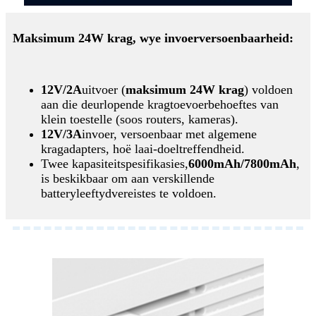
Maksimum 24W krag, wye invoerversoenbaarheid:
12V/2A
uitvoer (
maksimum 24W krag
) voldoen
aan die deurlopende kragtoevoerbehoeftes van
klein toestelle (soos routers, kameras).
12V/3A
invoer, versoenbaar met algemene
kragadapters, hoë laai-doeltreffendheid.
Twee kapasiteitspesifikasies,
6000mAh/7800mAh
,
is beskikbaar om aan verskillende
batteryleeftydvereistes te voldoen.