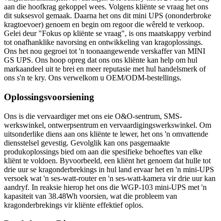
aan die hoofkrag gekoppel wees. Volgens kliënte se vraag het ons
dit suksesvol gemaak. Daarna het ons dit mini UPS (ononderbroke
kragtoevoer) genoem en begin om regoor die wêreld te verkoop.
Gelei deur "Fokus op kliënte se vraag", is ons maatskappy verbind
tot onafhanklike navorsing en ontwikkeling van kragoplossings.
Ons het nou gegroei tot 'n toonaangewende verskaffer van MINI
GS UPS. Ons hoop opreg dat ons ons kliënte kan help om hul
markaandeel uit te brei en meer reputasie met hul handelsmerk of
ons s'n te kry. Ons verwelkom u OEM/ODM-bestellings.
Oplossingsvoorsiening
Ons is die vervaardiger met ons eie O&O-sentrum, SMS-
werkswinkel, ontwerpsentrum en vervaardigingswerkswinkel. Om
uitsonderlike diens aan ons kliënte te lewer, het ons 'n omvattende
diensstelsel gevestig. Gevolglik kan ons pasgemaakte
produkoplossings bied om aan die spesifieke behoeftes van elke
kliënt te voldoen. Byvoorbeeld, een kliënt het genoem dat hulle tot
drie uur se kragonderbrekings in hul land ervaar het en 'n mini-UPS
versoek wat 'n ses-watt-router en 'n ses-watt-kamera vir drie uur kan
aandryf. In reaksie hierop het ons die WGP-103 mini-UPS met 'n
kapasiteit van 38.48Wh voorsien, wat die probleem van
kragonderbrekings vir kliënte effektief oplos.