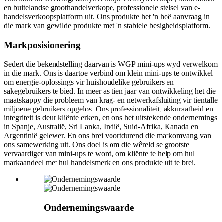
en buitelandse groothandelverkope, professionele stelsel van e-
handelsverkoopsplatform uit. Ons produkte het 'n hoë aanvraag in
die mark van gewilde produkte met 'n stabiele besigheidsplatform.
Markposisionering
Sedert die bekendstelling daarvan is WGP mini-ups wyd verwelkom
in die mark. Ons is daartoe verbind om klein mini-ups te ontwikkel
om energie-oplossings vir huishoudelike gebruikers en
sakegebruikers te bied. In meer as tien jaar van ontwikkeling het die
maatskappy die probleem van krag- en netwerkafsluiting vir tientalle
miljoene gebruikers opgelos. Ons professionaliteit, akkuraatheid en
integriteit is deur kliënte erken, en ons het uitstekende ondernemings
in Spanje, Australië, Sri Lanka, Indië, Suid-Afrika, Kanada en
Argentinië gelewer. En ons brei voortdurend die markomvang van
ons samewerking uit. Ons doel is om die wêreld se grootste
vervaardiger van mini-ups te word, om kliënte te help om hul
markaandeel met hul handelsmerk en ons produkte uit te brei.
Ondernemingswaarde