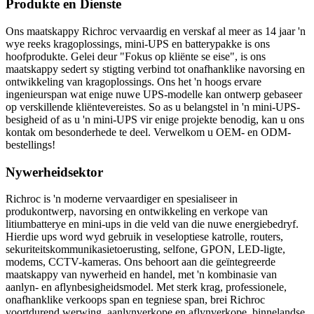
Produkte en Dienste
Ons maatskappy Richroc vervaardig en verskaf al meer as 14 jaar 'n
wye reeks kragoplossings, mini-UPS en batterypakke is ons
hoofprodukte. Gelei deur "Fokus op kliënte se eise", is ons
maatskappy sedert sy stigting verbind tot onafhanklike navorsing en
ontwikkeling van kragoplossings. Ons het 'n hoogs ervare
ingenieurspan wat enige nuwe UPS-modelle kan ontwerp gebaseer
op verskillende kliëntevereistes. So as u belangstel in 'n mini-UPS-
besigheid of as u 'n mini-UPS vir enige projekte benodig, kan u ons
kontak om besonderhede te deel. Verwelkom u OEM- en ODM-
bestellings!
Nywerheidsektor
Richroc is 'n moderne vervaardiger en spesialiseer in
produkontwerp, navorsing en ontwikkeling en verkope van
litiumbatterye en mini-ups in die veld van die nuwe energiebedryf.
Hierdie ups word wyd gebruik in veseloptiese katrolle, routers,
sekuriteitskommunikasietoerusting, selfone, GPON, LED-ligte,
modems, CCTV-kameras. Ons behoort aan die geïntegreerde
maatskappy van nywerheid en handel, met 'n kombinasie van
aanlyn- en aflynbesigheidsmodel. Met sterk krag, professionele,
onafhanklike verkoops span en tegniese span, brei Richroc
voortdurend werwing, aanlynverkope en aflynverkope, binnelandse