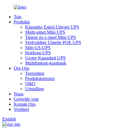
Tuis
Produkte
Klassieke Enkel-Uitvoer UPS
Multi-uitset Mini UPS
Tipiese pc-c-inset Mini UPS
Veelvuldige Uitsette POE UPS
Slim GS-UPS
Hoëkrag-UPS
Groter Kapasiteit UPS
Multifunksie-kragbank
Oor Ons
Toerusting
Produksieproses
O&O
Uitstalling
Nuus
Gereelde vrae
Kontak Ons
Verifieer
English