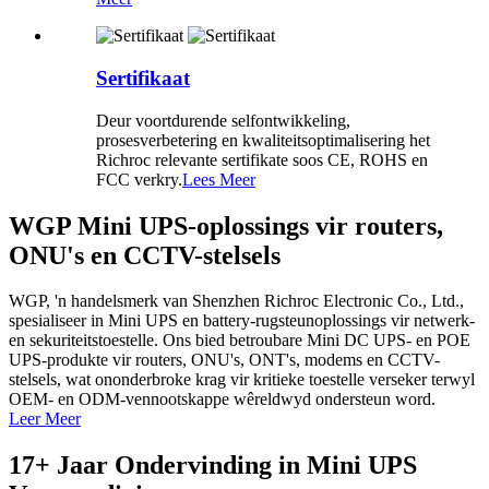
Sertifikaat
Deur voortdurende selfontwikkeling,
prosesverbetering en kwaliteitsoptimalisering het
Richroc relevante sertifikate soos CE, ROHS en
FCC verkry.
Lees Meer
WGP Mini UPS-oplossings vir routers,
ONU's en CCTV-stelsels
WGP, 'n handelsmerk van Shenzhen Richroc Electronic Co., Ltd.,
spesialiseer in Mini UPS en battery-rugsteunoplossings vir netwerk-
en sekuriteitstoestelle. Ons bied betroubare Mini DC UPS- en POE
UPS-produkte vir routers, ONU's, ONT's, modems en CCTV-
stelsels, wat ononderbroke krag vir kritieke toestelle verseker terwyl
OEM- en ODM-vennootskappe wêreldwyd ondersteun word.
Leer Meer
17+ Jaar Ondervinding in Mini UPS