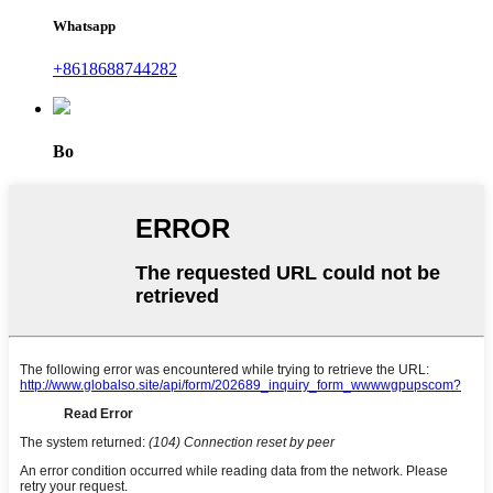
Whatsapp
+8618688744282
Bo