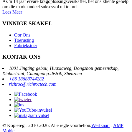
As 'n 14 jaar ervare kragoplossingsverskaffer, het ons kliënte gehelp
om die markaandeel suksesvol uit te brei...
Lees Meer
VINNIGE SKAKEL
Oor Ons
Toerusting
Fabriekstoer
KONTAK ONS
1001 Jingting-gebou, Huaxiaweg, Dongzhou-gemeenskap,
Xinhustraat, Guangming-distrik, Shenzhen
+86 18688744282
richroc@richroctech.com
© Kopiereg - 2010-2026: Alle regte voorbehou.
Werfkaart
-
AMP
Mobiel