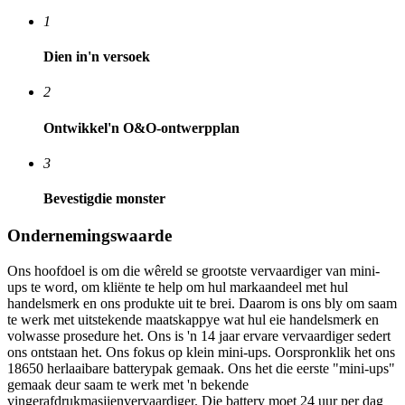
1
Dien in
'n versoek
2
Ontwikkel
'n O&O-ontwerpplan
3
Bevestig
die monster
Ondernemingswaarde
Ons hoofdoel is om die wêreld se grootste vervaardiger van mini-
ups te word, om kliënte te help om hul markaandeel met hul
handelsmerk en ons produkte uit te brei. Daarom is ons bly om saam
te werk met uitstekende maatskappye wat hul eie handelsmerk en
volwasse prosedure het. Ons is 'n 14 jaar ervare vervaardiger sedert
ons ontstaan ​​het. Ons fokus op klein mini-ups. Oorspronklik het ons
18650 herlaaibare batterypak gemaak. Ons het die eerste "mini-ups"
gemaak deur saam te werk met 'n bekende
vingerafdrukmasjienvervaardiger. Die battery moet 24 uur per dag