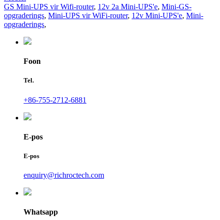
GS Mini-UPS vir Wifi-router
,
12v 2a Mini-UPS'e
,
Mini-GS-
opgraderings
,
Mini-UPS vir WiFi-router
,
12v Mini-UPS'e
,
Mini-
opgraderings
,
Foon
Tel.
+86-755-2712-6881
E-pos
E-pos
enquiry@richroctech.com
Whatsapp