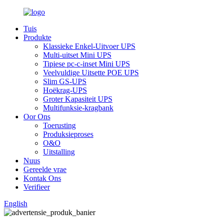
Tuis
Produkte
Klassieke Enkel-Uitvoer UPS
Multi-uitset Mini UPS
Tipiese pc-c-inset Mini UPS
Veelvuldige Uitsette POE UPS
Slim GS-UPS
Hoëkrag-UPS
Groter Kapasiteit UPS
Multifunksie-kragbank
Oor Ons
Toerusting
Produksieproses
O&O
Uitstalling
Nuus
Gereelde vrae
Kontak Ons
Verifieer
English