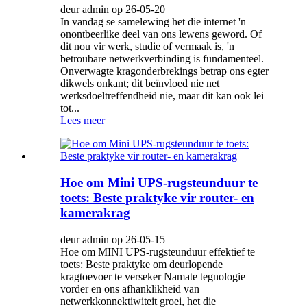
deur admin op 26-05-20
In vandag se samelewing het die internet 'n
onontbeerlike deel van ons lewens geword. Of
dit nou vir werk, studie of vermaak is, 'n
betroubare netwerkverbinding is fundamenteel.
Onverwagte kragonderbrekings betrap ons egter
dikwels onkant; dit beïnvloed nie net
werksdoeltreffendheid nie, maar dit kan ook lei
tot...
Lees meer
Hoe om Mini UPS-rugsteunduur te
toets: Beste praktyke vir router- en
kamerakrag
deur admin op 26-05-15
Hoe om MINI UPS-rugsteunduur effektief te
toets: Beste praktyke om deurlopende
kragtoevoer te verseker Namate tegnologie
vorder en ons afhanklikheid van
netwerkkonnektiwiteit groei, het die