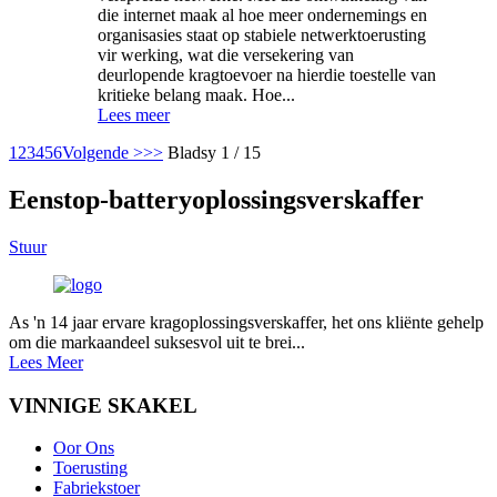
die internet maak al hoe meer ondernemings en
organisasies staat op stabiele netwerktoerusting
vir werking, wat die versekering van
deurlopende kragtoevoer na hierdie toestelle van
kritieke belang maak. Hoe...
Lees meer
1
2
3
4
5
6
Volgende >
>>
Bladsy 1 / 15
Eenstop-batteryoplossingsverskaffer
Stuur
As 'n 14 jaar ervare kragoplossingsverskaffer, het ons kliënte gehelp
om die markaandeel suksesvol uit te brei...
Lees Meer
VINNIGE SKAKEL
Oor Ons
Toerusting
Fabriekstoer