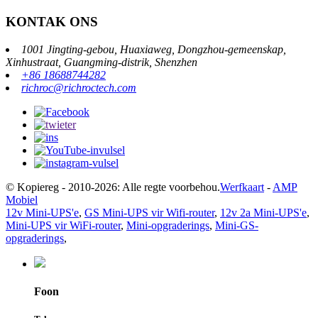
KONTAK ONS
1001 Jingting-gebou, Huaxiaweg, Dongzhou-gemeenskap,
Xinhustraat, Guangming-distrik, Shenzhen
+86 18688744282
richroc@richroctech.com
© Kopiereg - 2010-2026: Alle regte voorbehou.
Werfkaart
-
AMP
Mobiel
12v Mini-UPS'e
,
GS Mini-UPS vir Wifi-router
,
12v 2a Mini-UPS'e
,
Mini-UPS vir WiFi-router
,
Mini-opgraderings
,
Mini-GS-
opgraderings
,
Foon