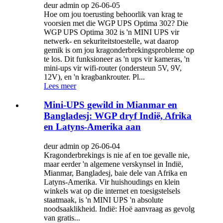
deur admin op 26-06-05
Hoe om jou toerusting behoorlik van krag te
voorsien met die WGP UPS Optima 302? Die
WGP UPS Optima 302 is 'n MINI UPS vir
netwerk- en sekuriteitstoestelle, wat daarop
gemik is om jou kragonderbrekingsprobleme op
te los. Dit funksioneer as 'n ups vir kameras, 'n
mini-ups vir wifi-router (ondersteun 5V, 9V,
12V), en 'n kragbankrouter. Pl...
Lees meer
Mini-UPS gewild in Mianmar en
Bangladesj: WGP dryf Indië, Afrika
en Latyns-Amerika aan
deur admin op 26-06-04
Kragonderbrekings is nie af en toe gevalle nie,
maar eerder 'n algemene verskynsel in Indië,
Mianmar, Bangladesj, baie dele van Afrika en
Latyns-Amerika. Vir huishoudings en klein
winkels wat op die internet en toesigstelsels
staatmaak, is 'n MINI UPS 'n absolute
noodsaaklikheid. Indië: Hoë aanvraag as gevolg
van gratis...