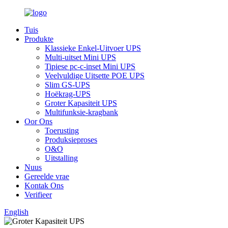
Tuis
Produkte
Klassieke Enkel-Uitvoer UPS
Multi-uitset Mini UPS
Tipiese pc-c-inset Mini UPS
Veelvuldige Uitsette POE UPS
Slim GS-UPS
Hoëkrag-UPS
Groter Kapasiteit UPS
Multifunksie-kragbank
Oor Ons
Toerusting
Produksieproses
O&O
Uitstalling
Nuus
Gereelde vrae
Kontak Ons
Verifieer
English