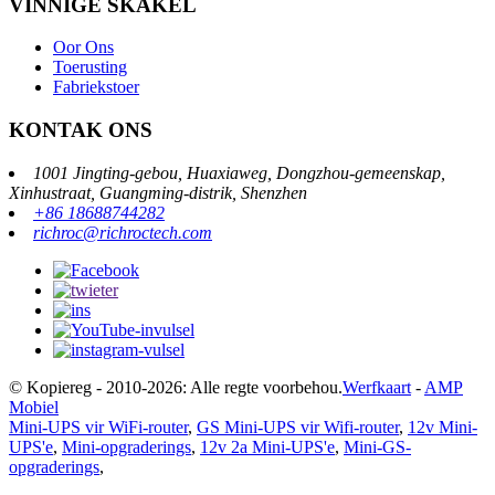
VINNIGE SKAKEL
Oor Ons
Toerusting
Fabriekstoer
KONTAK ONS
1001 Jingting-gebou, Huaxiaweg, Dongzhou-gemeenskap,
Xinhustraat, Guangming-distrik, Shenzhen
+86 18688744282
richroc@richroctech.com
© Kopiereg - 2010-2026: Alle regte voorbehou.
Werfkaart
-
AMP
Mobiel
Mini-UPS vir WiFi-router
,
GS Mini-UPS vir Wifi-router
,
12v Mini-
UPS'e
,
Mini-opgraderings
,
12v 2a Mini-UPS'e
,
Mini-GS-
opgraderings
,