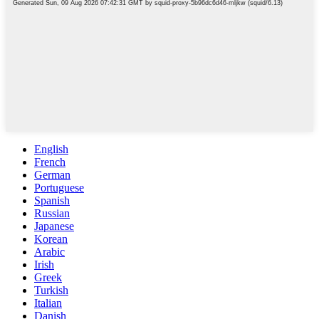
English
French
German
Portuguese
Spanish
Russian
Japanese
Korean
Arabic
Irish
Greek
Turkish
Italian
Danish