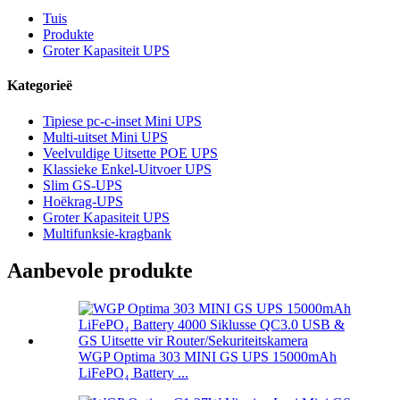
Tuis
Produkte
Groter Kapasiteit UPS
Kategorieë
Tipiese pc-c-inset Mini UPS
Multi-uitset Mini UPS
Veelvuldige Uitsette POE UPS
Klassieke Enkel-Uitvoer UPS
Slim GS-UPS
Hoëkrag-UPS
Groter Kapasiteit UPS
Multifunksie-kragbank
Aanbevole produkte
WGP Optima 303 MINI GS UPS 15000mAh
LiFePO₄ Battery ...