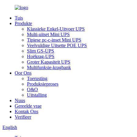
Tuis
Produkte
Klassieke Enkel-Uitvoer UPS
Multi-uitset Mini UPS
Tipiese pc-c-inset Mini UPS
Veelvuldige Uitsette POE UPS
Slim GS-UPS
Hoëkrag-UPS
Groter Kapasiteit UPS
Multifunksie-kragbank
Oor Ons
Toerusting
Produksieproses
O&O
Uitstalling
Nuus
Gereelde vrae
Kontak Ons
Verifieer
English