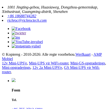
1001 Jingting-gebou, Huaxiaweg, Dongzhou-gemeenskap,
Xinhustraat, Guangming-distrik, Shenzhen
+86 18688744282
richroc@richroctech.com
© Kopiereg - 2010-2026: Alle regte voorbehou.
Werfkaart
-
AMP
Mobiel
12v Mini-UPS'e
,
Mini-UPS vir WiFi-router
,
Mini-GS-opgraderings
,
Mini-opgraderings
,
12v 2a Mini-UPS'e
,
GS Mini-UPS vir Wifi-
router
,
Foon
Tel.