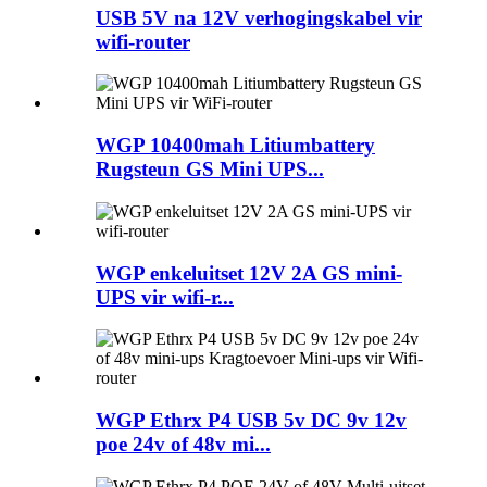
USB 5V na 12V verhogingskabel vir
wifi-router
WGP 10400mah Litiumbattery
Rugsteun GS Mini UPS...
WGP enkeluitset 12V 2A GS mini-
UPS vir wifi-r...
WGP Ethrx P4 USB 5v DC 9v 12v
poe 24v of 48v mi...