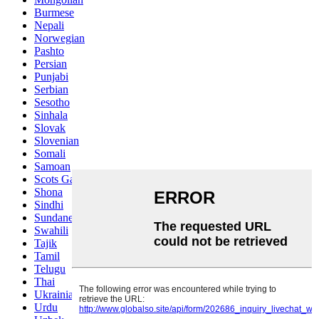
Burmese
Nepali
Norwegian
Pashto
Persian
Punjabi
Serbian
Sesotho
Sinhala
Slovak
Slovenian
Somali
Samoan
Scots Gaelic
Shona
Sindhi
Sundanese
Swahili
Tajik
Tamil
Telugu
Thai
Ukrainian
Urdu