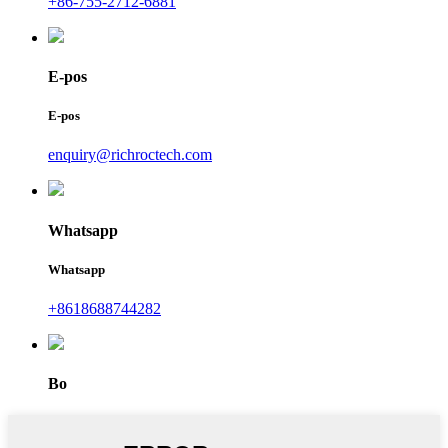
+86-755-2712-6881
E-pos
E-pos
enquiry@richroctech.com
Whatsapp
Whatsapp
+8618688744282
Bo