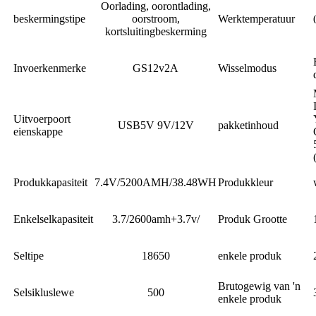
Oorlading, oorontlading,
beskermingstipe
oorstroom,
Werktemperatuur
kortsluitingbeskerming
Invoerkenmerke
GS12v2A
Wisselmodus
Uitvoerpoort
USB5V 9V/12V
pakketinhoud
eienskappe
Produkkapasiteit
7.4V/5200AMH/38.48WH
Produkkleur
Enkelselkapasiteit
3.7/2600amh+3.7v/
Produk Grootte
Seltipe
18650
enkele produk
Brutogewig van 'n
Selsikluslewe
500
enkele produk