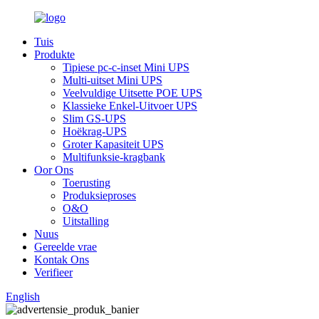
Tuis
Produkte
Tipiese pc-c-inset Mini UPS
Multi-uitset Mini UPS
Veelvuldige Uitsette POE UPS
Klassieke Enkel-Uitvoer UPS
Slim GS-UPS
Hoëkrag-UPS
Groter Kapasiteit UPS
Multifunksie-kragbank
Oor Ons
Toerusting
Produksieproses
O&O
Uitstalling
Nuus
Gereelde vrae
Kontak Ons
Verifieer
English