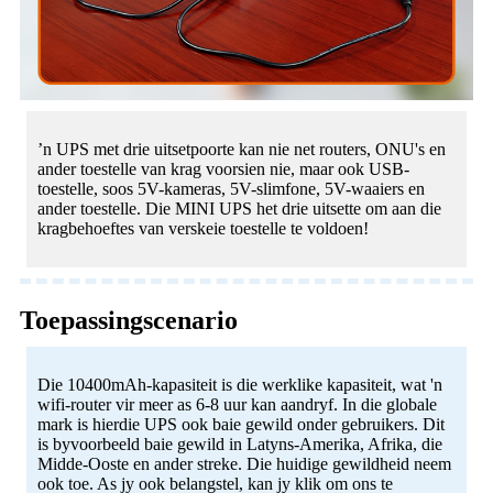
’n UPS met drie uitsetpoorte kan nie net routers, ONU's en
ander toestelle van krag voorsien nie, maar ook USB-
toestelle, soos 5V-kameras, 5V-slimfone, 5V-waaiers en
ander toestelle. Die MINI UPS het drie uitsette om aan die
kragbehoeftes van verskeie toestelle te voldoen!
Toepassingscenario
Die 10400mAh-kapasiteit is die werklike kapasiteit, wat 'n
wifi-router vir meer as 6-8 uur kan aandryf. In die globale
mark is hierdie UPS ook baie gewild onder gebruikers. Dit
is byvoorbeeld baie gewild in Latyns-Amerika, Afrika, die
Midde-Ooste en ander streke. Die huidige gewildheid neem
ook toe. As jy ook belangstel, kan jy klik om ons te