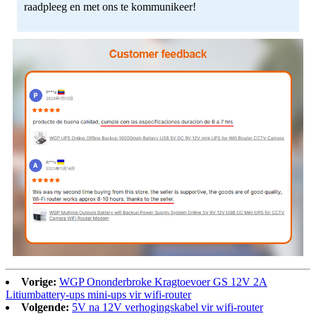
raadpleeg en met ons te kommunikeer!
Vorige:
WGP Ononderbroke Kragtoevoer GS 12V 2A
Litiumbattery-ups mini-ups vir wifi-router
Volgende:
5V na 12V verhogingskabel vir wifi-router