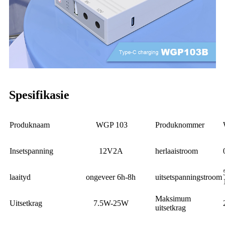
Spesifikasie
Produknaam
WGP 103
Produknommer
Insetspanning
12V2A
herlaaistroom
laaityd
ongeveer 6h-8h
uitsetspanningstroom
Maksimum
Uitsetkrag
7.5W-25W
uitsetkrag