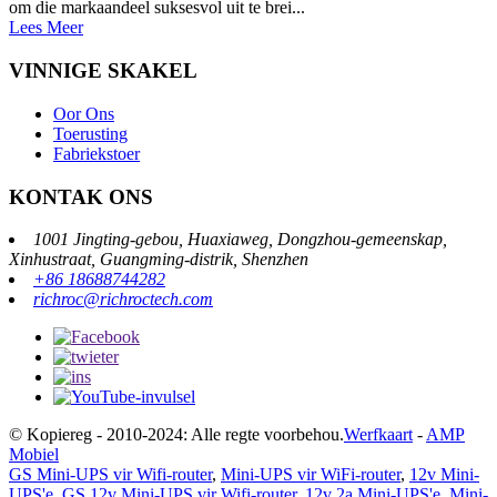
om die markaandeel suksesvol uit te brei...
Lees Meer
VINNIGE SKAKEL
Oor Ons
Toerusting
Fabriekstoer
KONTAK ONS
1001 Jingting-gebou, Huaxiaweg, Dongzhou-gemeenskap,
Xinhustraat, Guangming-distrik, Shenzhen
+86 18688744282
richroc@richroctech.com
© Kopiereg - 2010-2024: Alle regte voorbehou.
Werfkaart
-
AMP
Mobiel
GS Mini-UPS vir Wifi-router
,
Mini-UPS vir WiFi-router
,
12v Mini-
UPS'e
,
GS 12v Mini-UPS vir Wifi-router
,
12v 2a Mini-UPS'e
,
Mini-